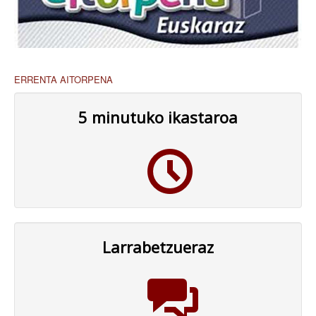
ERRENTA AITORPENA
5 minutuko ikastaroa
Larrabetzueraz