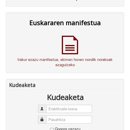
Euskararen manifestua
Irakur ezazu manifestua, ekimen honen nondik norakoak
ezagutzeko
Kudeaketa
Kudeaketa
Erabiltzaile-izena
Pasahitza
Gogora nazazu