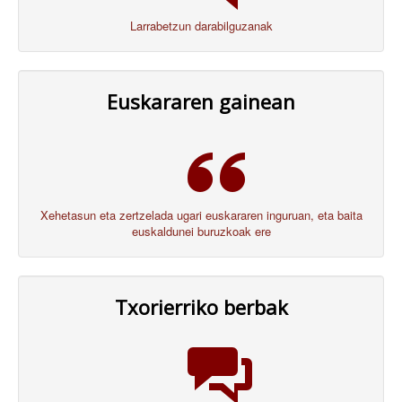
Larrabetzun darabilguzanak
Euskararen gainean
Xehetasun eta zertzelada ugari euskararen inguruan, eta baita
euskaldunei buruzkoak ere
Txorierriko berbak