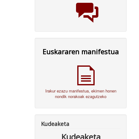
Euskararen manifestua
Irakur ezazu manifestua, ekimen honen
nondik norakoak ezagutzeko
Kudeaketa
Kudeaketa