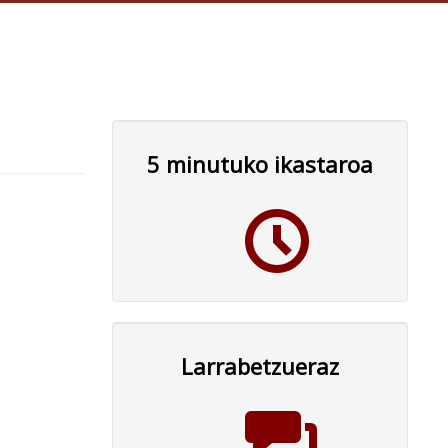
5 minutuko ikastaroa
Larrabetzueraz