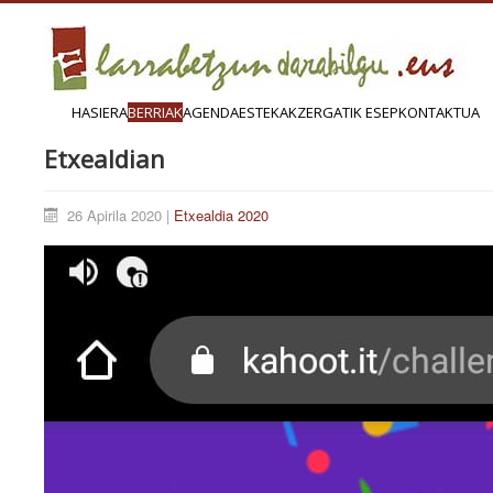
HASIERA
BERRIAK
AGENDA
ESTEKAK
ZERGATIK ESEP
KONTAKTUA
Etxealdian
26 Apirila 2020 |
Etxealdia 2020