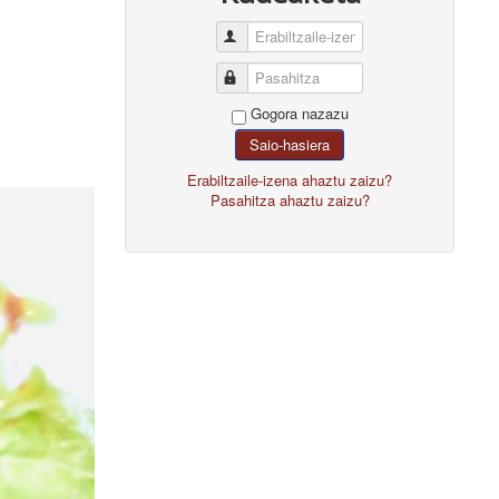
Erabiltzaile-izena
Pasahitza
Gogora nazazu
Saio-hasiera
Erabiltzaile-izena ahaztu zaizu?
Pasahitza ahaztu zaizu?