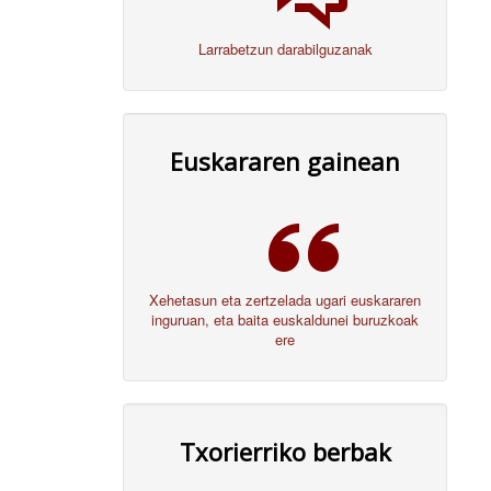
Larrabetzun darabilguzanak
Euskararen gainean
Xehetasun eta zertzelada ugari euskararen
inguruan, eta baita euskaldunei buruzkoak
ere
Txorierriko berbak