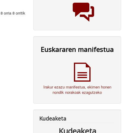
8 orria 8 orritik
Euskararen manifestua
Irakur ezazu manifestua, ekimen honen
nondik norakoak ezagutzeko
Kudeaketa
Kudeaketa