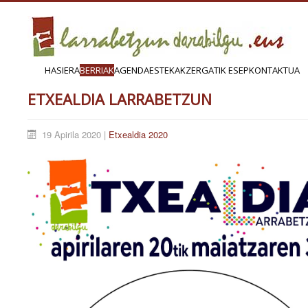
HASIERA
BERRIAK
AGENDA
ESTEKAK
ZERGATIK ESEP
KONTAKTUA
ETXEALDIA LARRABETZUN
19 Apirila 2020 |
Etxealdia 2020