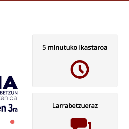
5 minutuko ikastaroa
Larrabetzueraz