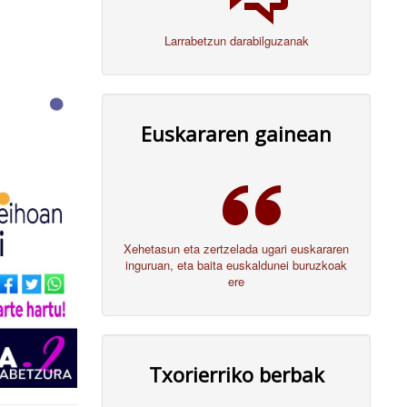
Larrabetzun darabilguzanak
Euskararen gainean
Xehetasun eta zertzelada ugari euskararen
inguruan, eta baita euskaldunei buruzkoak
ere
Txorierriko berbak